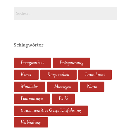
Suchen
nach:
Schlagwörter
Energiearbeit
Entspannung
Kunst
Körperarbeit
Lomi Lomi
Mandalas
Massagen
Narm
Paarmassage
Reiki
traumasensitive Gesprächsführung
Verbindung