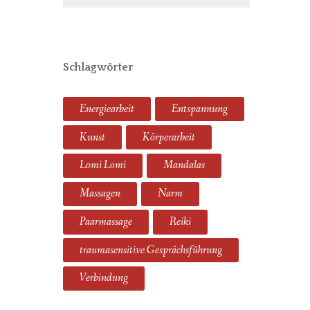
Schlagwörter
Energiearbeit
Entspannung
Kunst
Körperarbeit
Lomi Lomi
Mandalas
Massagen
Narm
Paarmassage
Reiki
traumasensitive Gesprächsführung
Verbindung